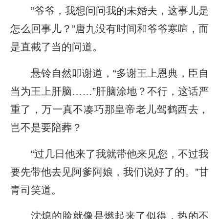
”爷爷，我想问问我的未婚夫，这事儿是
怎么回事儿？”唐九没有时间和爷爷寒喧，而
是直截了当的问道。
悬铃自然叩谢道，“多谢王上恩典，臣自
当为王上肝脑……”肝脑涂地？不行，这话严
重了，万一真不凑巧那皇帝老儿驾鹤西去，
岂不是要陪葬？
“过几日他来了我就带他来见您，不过我
要先带他去见阿爹阿娘，我们说好了的。”甘
青司笑道。
沈熄的脸就像是燃起来了似得，热的不