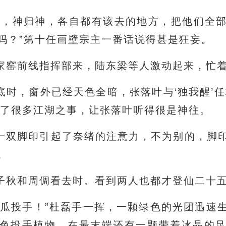
人，神归神，各自都有该去的地方，把他们全
吗？”第十任画壁宗主一番话说得甚是狂妄。
家窑前线指挥部来，陆东梁等人激动起来，忙
底时，窗外已经天色全暗，张落叶与‘独我醒’任
说了很多江湖之事，让张落叶听得很是神往。
一双脚印引起了奈绪的注意力，不为别的，脚
。
子秋和周倜看去时。看到两人也都才登仙二十
西瓜投手！”杜磊手一挥，一颗绿色的光团迅速
色投手植物，在最末端还有一颗带着冰晶的