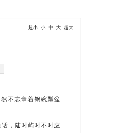
超小
小
中
大
超大
仍然不忘拿着锅碗瓢盆
说话，陆时屿时不时应