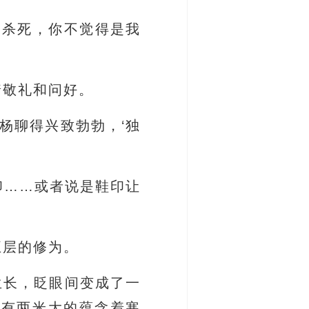
部杀死，你不觉得是我
着敬礼和问好。
杨聊得兴致勃勃，‘独
印……或者说是鞋印让
五层的修为。
生长，眨眼间变成了一
足有两米大的蕴含着寒