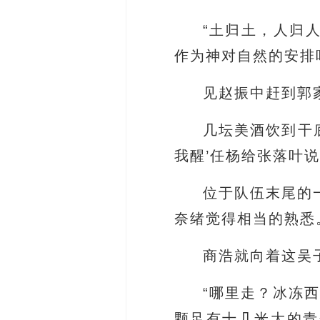
“土归土，人归
作为神对自然的安排
见赵振中赶到郭
几坛美酒饮到干
我醒’任杨给张落叶
位于队伍末尾的
奈绪觉得相当的熟悉
商浩就向着这吴
“哪里走？冰冻
颗足有十几米大的青