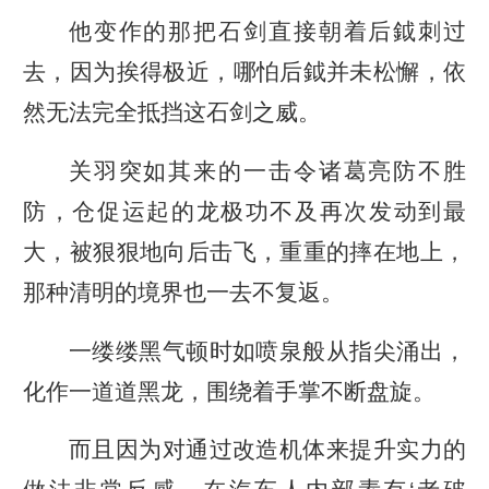
他变作的那把石剑直接朝着后鉞刺过
去，因为挨得极近，哪怕后鉞并未松懈，依
然无法完全抵挡这石剑之威。
关羽突如其来的一击令诸葛亮防不胜
防，仓促运起的龙极功不及再次发动到最
大，被狠狠地向后击飞，重重的摔在地上，
那种清明的境界也一去不复返。
一缕缕黑气顿时如喷泉般从指尖涌出，
化作一道道黑龙，围绕着手掌不断盘旋。
而且因为对通过改造机体来提升实力的