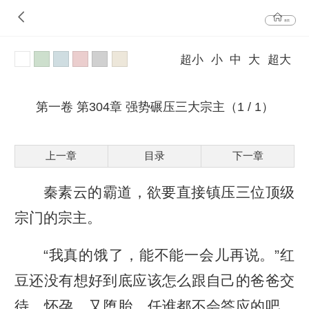
首页
超小
小
中
大
超大
第一卷 第304章 强势碾压三大宗主（1 / 1）
上一章
目录
下一章
秦素云的霸道，欲要直接镇压三位顶级
宗门的宗主。
“我真的饿了，能不能一会儿再说。”红
豆还没有想好到底应该怎么跟自己的爸爸交
待，怀孕，又堕胎，任谁都不会答应的吧，