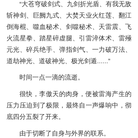
“大苍穹破剑式、九剑折光盾、有我无敌
斩神剑、巨阙九式、大焚天业火红莲、翻江
倒海棍、噬血秘术、剑噬秘术、天雷震、飞
火流星拳、踏星碎虚腿、引雷淬体术、雷殛
元光、碎兵绝手、弹指剑气、一力破万法、
道劫神光、道破神光、极光剑遁......”
时间一点一滴的流逝。
很快，李傲天的肉身，便被雷海产生的
压力压迫到了极限，最终自一声爆响中，彻
底四分五裂了开来。
由于切断了自身与外界的联系。