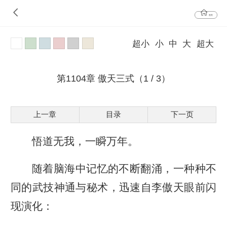
首页
超小
小
中
大
超大
第1104章 傲天三式（1 / 3）
上一章
目录
下一页
悟道无我，一瞬万年。
随着脑海中记忆的不断翻涌，一种种不
同的武技神通与秘术，迅速自李傲天眼前闪
现演化：