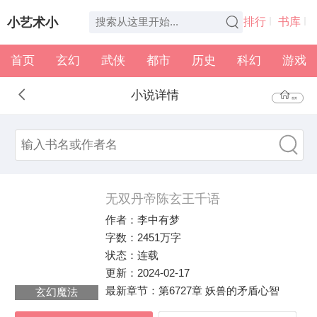
小艺术小
排行
书库
首页
玄幻
武侠
都市
历史
科幻
游戏
说
全本
书架
小说详情
首页
无双丹帝陈玄王千语
作者：
李中有梦
字数：
2451万字
状态：
连载
更新：
2024-02-17
最新章节：
第6727章 妖兽的矛盾心智
玄幻魔法