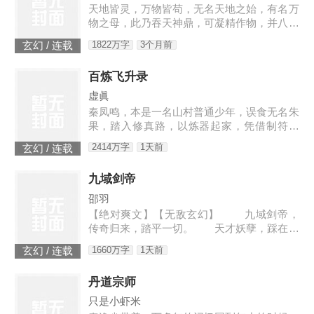
天地皆灵，万物皆苟，无名天地之始，有名万
物之母，此乃吞天神鼎，可凝精作物，并八荒
之心。得此鼎，吞四海，容八荒……一代邪
1822万字
3个月前
玄幻 / 连载
神，踏天之路！
百炼飞升录
虚眞
秦凤鸣，本是一名山村普通少年，误食无名朱
果，踏入修真路，以炼器起家，凭借制符天
赋，只身闯荡荆棘密布的修仙界，本一切都顺
2414万字
1天前
玄幻 / 连载
利非常，但却是有一难料之事发生在了他身
上…… 本书自开
九域剑帝
邵羽
【绝对爽文】【无敌玄幻】 九域剑帝，
传奇归来，踏平一切。 天才妖孽，踩在脚
下，强者大能，挥手灭杀。 人不犯我，我
1660万字
1天前
玄幻 / 连载
不犯人，人若犯我，灭他九族。 3w0-176
4
丹道宗师
只是小虾米