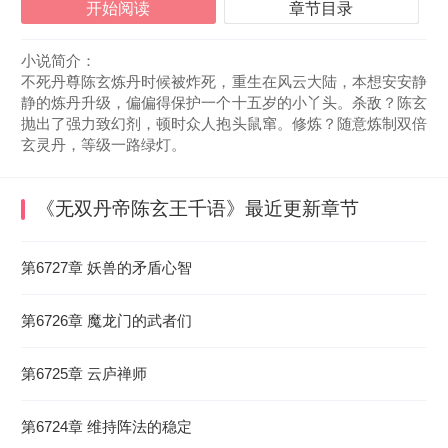
开始阅读
章节目录
小说简介：
不死丹尊陈玄炼丹时候被炸死，重生在风云大陆，本想安安静
静的炼丹升级，偏偏得保护一个十五岁的小丫头。杀敌？陈玄
抛出了强力致幻剂，顿时众人抱头鼠窜。修炼？随意炼制双倍
玄灵丹，等级一路绿灯。
《无双丹帝陈玄王千语》
最近更新章节
2024-02-17 06:13:31
第6727章 妖兽的矛盾心智
第6726章 魔龙门的武者们
第6725章 云庐禅师
第6724章 维持阵法的稳定