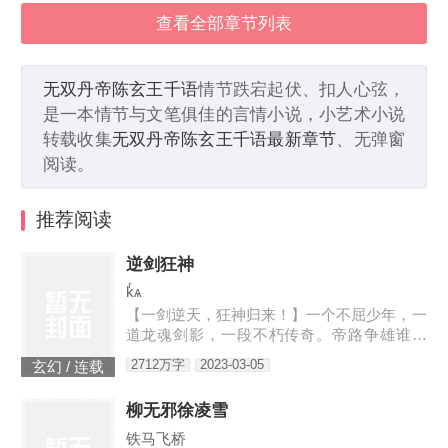
查看全部章节列表
无双丹帝陈玄王千语
情节跌宕起伏、扣人心弦，
是一本情节与文笔俱佳的言情小说，小艺术小说
转载收集
无双丹帝陈玄王千语最新章节
、无弹窗
阅读。
推荐阅读
逆剑狂神
kͬѧ
【一剑逆天，狂神归来！】一个不屈少年，一
道龙魂剑影，一段不朽传奇。帝路争雄谁为
峰，唯我林轩傲苍生！3w471-25091
2712万字
2023-03-05
玄幻 / 连载
柳无邪徐凌雪
铁马飞桥