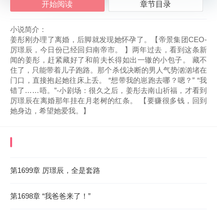
开始阅读
章节目录
小说简介：
姜彤刚办理了离婚，后脚就发现她怀孕了。【帝景集团CEO-
厉璟辰，今日份已经回归南帝市。 】两年过去，看到这条新
闻的姜彤，赶紧藏好了和前夫长得如出一辙的小包子。 藏不
住了，只能带着儿子跑路。那个杀伐决断的男人气势汹汹堵在
门口，直接抱起她往床上丢。 “想带我的崽跑去哪？嗯？” “我
错了……唔。”-小剧场：很久之后，姜彤去南山祈福，才看到
厉璟辰在离婚那年挂在月老树的红条。 【要赚很多钱，回到
她身边，希望她爱我。】
《厉总，夫人不想复婚还偷偷生崽了》
最近更新
章节
第1699章 厉璟辰，全是套路
2026-08-05 18:58:43
第1698章 “我爸爸来了！”