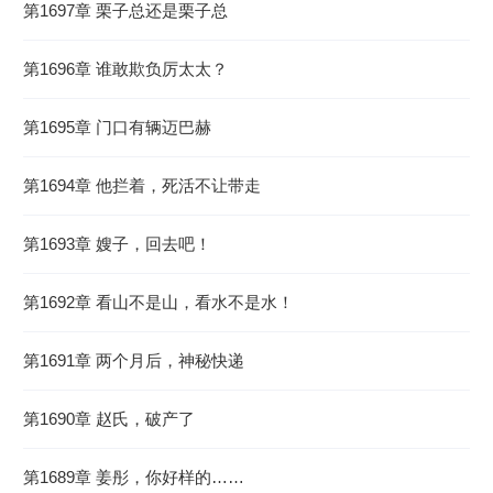
第1697章 栗子总还是栗子总
第1696章 谁敢欺负厉太太？
第1695章 门口有辆迈巴赫
第1694章 他拦着，死活不让带走
第1693章 嫂子，回去吧！
第1692章 看山不是山，看水不是水！
第1691章 两个月后，神秘快递
第1690章 赵氏，破产了
第1689章 姜彤，你好样的……