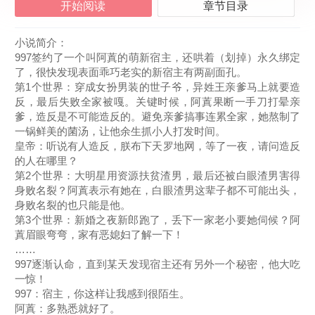
开始阅读
章节目录
小说简介：
997签约了一个叫阿蒖的萌新宿主，还哄着（划掉）永久绑定
了，很快发现表面乖巧老实的新宿主有两副面孔。
第1个世界：穿成女扮男装的世子爷，异姓王亲爹马上就要造
反，最后失败全家被嘎。关键时候，阿蒖果断一手刀打晕亲
爹，造反是不可能造反的。避免亲爹搞事连累全家，她熬制了
一锅鲜美的菌汤，让他余生抓小人打发时间。
皇帝：听说有人造反，朕布下天罗地网，等了一夜，请问造反
的人在哪里？
第2个世界：大明星用资源扶贫渣男，最后还被白眼渣男害得
身败名裂？阿蒖表示有她在，白眼渣男这辈子都不可能出头，
身败名裂的也只能是他。
第3个世界：新婚之夜新郎跑了，丢下一家老小要她伺候？阿
蒖眉眼弯弯，家有恶媳妇了解一下！
……
997逐渐认命，直到某天发现宿主还有另外一个秘密，他大吃
一惊！
997：宿主，你这样让我感到很陌生。
阿蒖：多熟悉就好了。