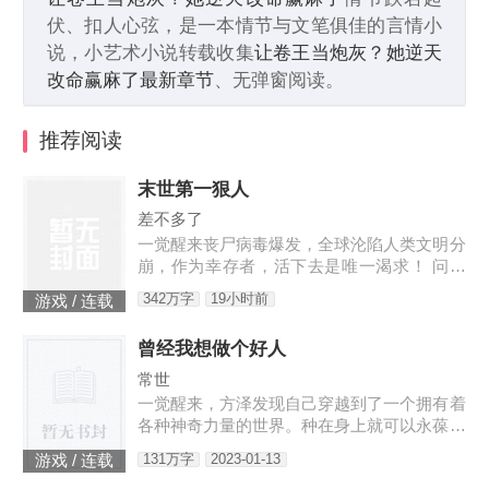
伏、扣人心弦，是一本情节与文笔俱佳的言情小
说，小艺术小说转载收集
让卷王当炮灰？她逆天
改命赢麻了最新章节
、无弹窗阅读。
推荐阅读
末世第一狠人
差不多了
一觉醒来丧尸病毒爆发，全球沦陷人类文明分
崩，作为幸存者，活下去是唯一渴求！ 问：
末世怎样才能活下去？答：首先要狠！【非重
342万字
19小时前
游戏 / 连载
生】【轻系统】【丧尸】【末世生存】【杀伐
果断】【不圣母】
曾经我想做个好人
常世
一觉醒来，方泽发现自己穿越到了一个拥有着
各种神奇力量的世界。种在身上就可以永葆青
春的蘑菇每分一个分身就会智商下降实力提升
131万字
2023-01-13
游戏 / 连载
的小丑可以代替主人学习锻炼，而且效果翻倍