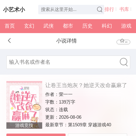
小艺术小
排行
书库
首页
玄幻
武侠
都市
历史
科幻
游戏
说
全本
书架
小说详情
首页
让卷王当炮灰？她逆天改命赢麻了
作者：
荣一一
字数：
139万字
状态：
连载
更新：
2026-08-06
最新章节：
第1509章 穿越游戏40
游戏竞技