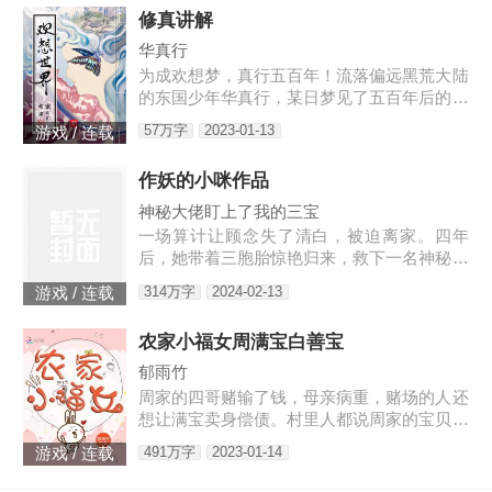
的替身地灵…怎么说呢。这
修真讲解
华真行
为成欢想梦，真行五百年！流落偏远黑荒大陆
的东国少年华真行，某日梦见了五百年后的世
界。在那个世界上，很多国度与部族甚至已消
57万字
2023-01-13
游戏 / 连载
失于历史长河，而古老的东国迎来了强大的新
生，东方智慧焕发新的光芒
作妖的小咪作品
神秘大佬盯上了我的三宝
一场算计让顾念失了清白，被迫离家。四年
后，她带着三胞胎惊艳归来，救下一名神秘男
子。她认为救人是医生天职，却不料男子缠着
314万字
2024-02-13
游戏 / 连载
她求负责。“你救了我，我以身相许。”三胞胎
炸了，“我们不需要后爹。”神秘男子拿出亲子
农家小福女周满宝白善宝
鉴定，“乖，我是你们的亲爹。”顾念抚额，带
着三胞胎就跑路……外界传闻，商界霸主陆寒
郁雨竹
沉被一个单亲妈妈缠上了，坐等顾念被甩。殊
周家的四哥赌输了钱，母亲病重，赌场的人还
不知霸总每晚都在哄：“乖，都怀上二胎...
想让满宝卖身偿债。村里人都说周家的宝贝疙
瘩好日子到头了，老娘也握着满宝的小手哭唧
491万字
2023-01-14
游戏 / 连载
唧。满宝却手握系统，带着兄弟嫂子们开荒，
种地，种药材，开铺子……