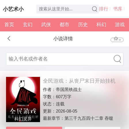
小艺术小
排行
书库
首页
玄幻
武侠
都市
历史
科幻
游戏
说
全本
书架
小说详情
首页
全民游戏：从丧尸末日开始挂机
作者：
帝国黑铁战士
字数：
607万字
状态：
连载
更新：
2026-08-05
最新章节：
第三千九百四十二章 吞噬
科幻灵异