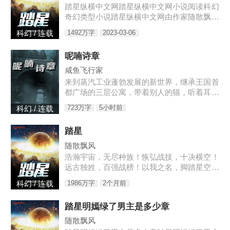
是……摸奖中的。小奶娃望天：……某禽兽翻
踏星纵横中文网踏星纵横中文网小说阅读科幻
身而上：我喜欢天天摸奖。叶佳期怒：乔斯
奇幻类型小说踏星纵横中文网由作家随散飘风
年,出去！十八岁那年,叶佳期进了乔爷的浴室
创作踏星最新章节由网友提供，《踏星》情节
1492万字
2023-03-06
科幻 / 连载
跌宕起伏、扣人心弦，是一本情节与文笔俱佳
的科幻小说，免费提供踏星
呢喃诗章
咸鱼飞行家
来到蒸汽工业蓬勃发展的新世界，继承王国首
都广场的三层公寓，带着别人的猫，听着耳边
的呢喃之语，去见证这个诡秘而离奇的时代。
723万字
5小时前
科幻 / 连载
第六纪元的史诗即将开始，帷幕后，被选中者
将要踏入传说。旧神、遗物
踏星
随散飘风
浩瀚宇宙，无尽种族！恢弘战技，十决横空！
远古独姓，百强战榜！以我之名，脚踏星空！
2200年的一天，当人类第一次登上海王星，
1986万字
2个月前
科幻 / 连载
看到的是一柄战刀和一具站立的尸体！！！已
有完结老书《末日之无上
踏星明嫣绿了男主是多少章
随散飘风