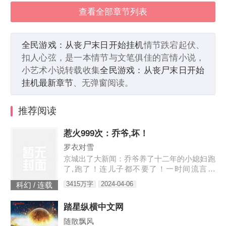
查看全部章节列表
全民游戏：从丧尸末日开始挂机
情节跌宕起伏、
扣人心弦，是一本情节与文笔俱佳的言情小说，
小艺术小说转载收集
全民游戏：从丧尸末日开始
挂机最新章节
、无弹窗阅读。
推荐阅读
惹火999次：乔爷,坏！
罗衣对雪
京城出了大新闻：乔爷养了十二年的小媳妇跑
了,跑了！连儿子都不要了！一时间流言四
起：听说是乔爷技术差时间短、夫妻生活不和
3415万字
2024-04-06
科幻 / 连载
谐；听说是小媳妇和别人好上了；听说是儿子
太丑。某天,小奶娃找到了叶佳期,委屈巴巴：
踏星纵横中文网
七七,爸爸说我是宠物店买的。宠物店怎么能
买到这么漂亮的儿子。叶佳期呵呵笑,明明
随散飘风