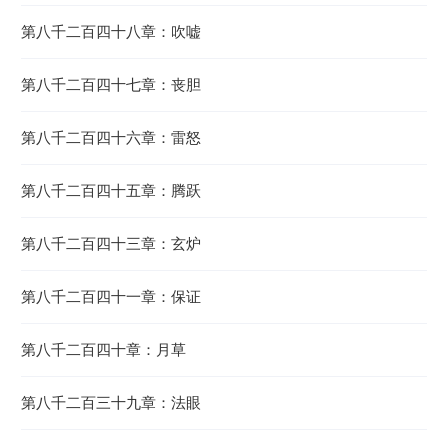
第八千二百四十八章：吹嘘
第八千二百四十七章：丧胆
第八千二百四十六章：雷怒
第八千二百四十五章：腾跃
第八千二百四十三章：玄炉
第八千二百四十一章：保证
第八千二百四十章：月草
第八千二百三十九章：法眼