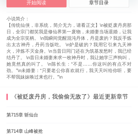
开始阅读
章节目录
小说简介：
【传统仙侠，非系统，简介无力，请看正文】\n被贬废丹房那
日，全宗门都笑我是修仙界第一废物，未婚妻当场退婚，让我
成为全宗笑柄。 \n我瞬间觉醒混沌丹体，丹是废的？我反手炼
出太古神丹，丹药当饭吃。 \n炉是破的？我用它引来九天神
火，淬炼不灭金身。\n当昔日同门还在为筑基发愁时，我已经
结丹了。 \n昔日未婚妻来求一枚神丹时，我让她学三声狗叫，
她竟然真的叫了。 \n陈长生：“不是……你这叫的有点不对
劲。”\n未婚妻：“只要老公你喜欢就行，我天天叫给你听，要
不帮我妹妹唤过来也行。”\n
《被贬废丹房，我偷偷无敌了》
最近更新章节
2026-08-09 13:03:17
第715章 斩仙台
第714章 山峰被抢