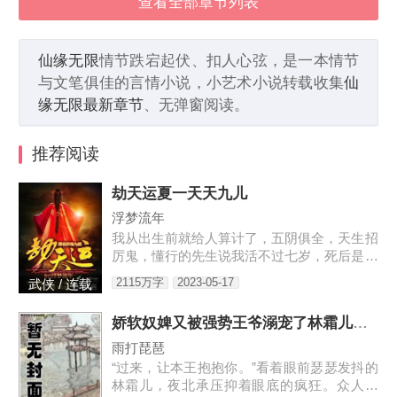
查看全部章节列表
仙缘无限
情节跌宕起伏、扣人心弦，是一本情节
与文笔俱佳的言情小说，小艺术小说转载收集
仙
缘无限最新章节
、无弹窗阅读。
推荐阅读
劫天运夏一天天九儿
浮梦流年
我从出生前就给人算计了，五阴俱全，天生招
厉鬼，懂行的先生说我活不过七岁，死后是要
给人养成血衣小鬼害人的。外婆为了救我，给
2115万字
2023-05-17
武侠 / 连载
我娶了童养媳，让我过起了安生日子，虽然后
来我发现媳妇姐姐不是人…
娇软奴婢又被强势王爷溺宠了林霜儿夜北承
雨打琵琶
“过来，让本王抱抱你。”看着眼前瑟瑟发抖的
林霜儿，夜北承压抑着眼底的疯狂。众人皆