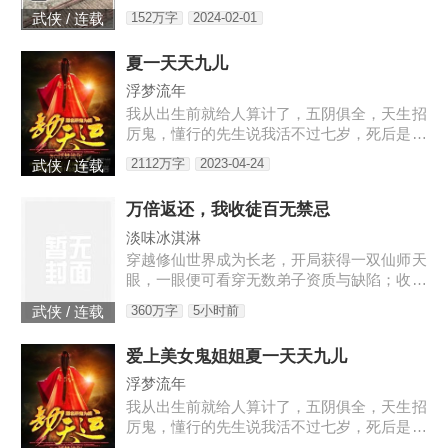
知，大宋的战神王爷清冷寡欲，不近女色，偏
152万字
2024-02-01
武侠 / 连载
偏宠幸了一个婢女，还当宝贝似的捧在手心。
林霜儿出生贫寒，生来就是贱命，她知道自己
夏一天天九儿
不该沉迷于主子的宠爱。可这位主子，替她撑
腰，在她面前屈尊降贵，还给了她独一无二的
浮梦流年
偏宠。林霜儿泥足深陷，心里眼里都只容得下
我从出生前就给人算计了，五阴俱全，天生招
他。可是后来，主子带回一个姑娘，那姑娘
厉鬼，懂行的先生说我活不过七岁，死后是要
长...
给人养成血衣小鬼害人的。外婆为了救我，给
2112万字
2023-04-24
武侠 / 连载
我娶了童养媳，让我过起了安生日子，虽然后
来我发现媳妇姐姐不是人…
万倍返还，我收徒百无禁忌
淡味冰淇淋
穿越修仙世界成为长老，开局获得一双仙师天
眼，一眼便可看穿无数弟子资质与缺陷；收徒
圣阶资质弟子，获得万倍返还体质，徒弟修炼
360万字
5小时前
武侠 / 连载
我越强。 自此，张云开启了一条收徒养徒之
路…… “你培养徒弟修为从炼气期突破，获得
爱上美女鬼姐姐夏一天天九儿
百倍返还，你突破到了筑基期巅峰！” “你培养
徒弟修为从筑基期突破，获得千倍返还，你突
浮梦流年
破到了金丹期巅峰！” “你培养徒弟修为从金丹
我从出生前就给人算计了，五阴俱全，天生招
期突破，获得万倍返还，你突破到了元婴期巅
厉鬼，懂行的先生说我活不过七岁，死后是要
峰！”【书友群：790924
给人养成血衣小鬼害人的。外婆为了救我，给