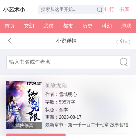
小艺术小
排行
书库
首页
玄幻
武侠
都市
历史
科幻
游戏
说
全本
书架
小说详情
首页
仙缘无限
作者：
雪域明心
字数：
995万字
状态：
全本
更新：
2023-08-17
最新章节：
第一千一百二十七章 故事暂结
武侠修真