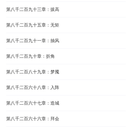
第八千二百九十三章：拔高
第八千二百九十五章：无矩
第八千二百九十一章：抽风
第八千二百九十章：折角
第八千二百八十九章：梦魇
第八千二百六十八章：入阵
第八千二百六十七章：造城
第八千二百六十六章：拜会