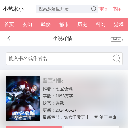
小艺术小
排行
书库
首页
玄幻
武侠
都市
历史
科幻
游戏
说
全本
书架
小说详情
首页
鉴宝神眼
作者：
七宝琉璃
字数：
1693万字
状态：
连载
更新：
2024-06-27
最新章节：
第六千零五十二章 第三件事
都市言情