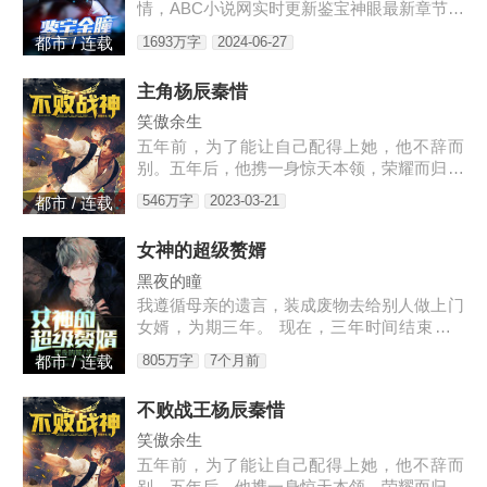
情，ABC小说网实时更新鉴宝神眼最新章节并
且提供无弹窗阅读，书友所发表的鉴宝神眼评
1693万字
2024-06-27
都市 / 连载
论，并不代表ABC小说网赞同或者支持鉴宝神
眼读者的观点。各位书友
主角杨辰秦惜
笑傲余生
五年前，为了能让自己配得上她，他不辞而
别。五年后，他携一身惊天本领，荣耀而归，
只是归来之时，竟发现自己多了一个女儿。3
546万字
2023-03-21
都市 / 连载
w4597-16544
女神的超级赘婿
黑夜的瞳
我遵循母亲的遗言，装成废物去给别人做上门
女婿，为期三年。 现在，三年时间结束了...
老书链接：https://www.heiyan.com/book/823
805万字
7个月前
都市 / 连载
61，等更
不败战王杨辰秦惜
笑傲余生
五年前，为了能让自己配得上她，他不辞而
别。五年后，他携一身惊天本领，荣耀而归，