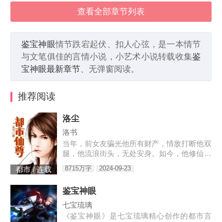
查看全部章节列表
鉴宝神眼
情节跌宕起伏、扣人心弦，是一本情节
与文笔俱佳的言情小说，小艺术小说转载收集
鉴
宝神眼最新章节
、无弹窗阅读。
推荐阅读
洛尘
洛书
当年，前女友骗光他所有财产，情敌打断他双
腿，他流浪街头，无处安身。如今，他修仙归
来，一人可挡千万敌！
8715万字
2024-09-23
都市 / 连载
鉴宝神眼
七宝琉璃
《鉴宝神眼》是七宝琉璃精心创作的都市言