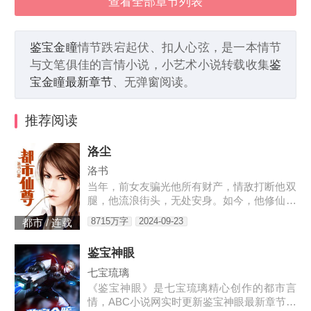
查看全部章节列表
鉴宝金瞳
情节跌宕起伏、扣人心弦，是一本情节
与文笔俱佳的言情小说，小艺术小说转载收集
鉴
宝金瞳最新章节
、无弹窗阅读。
推荐阅读
洛尘
洛书
当年，前女友骗光他所有财产，情敌打断他双
腿，他流浪街头，无处安身。如今，他修仙归
来，一人可挡千万敌！
8715万字
2024-09-23
都市 / 连载
鉴宝神眼
七宝琉璃
《鉴宝神眼》是七宝琉璃精心创作的都市言
情，ABC小说网实时更新鉴宝神眼最新章节并