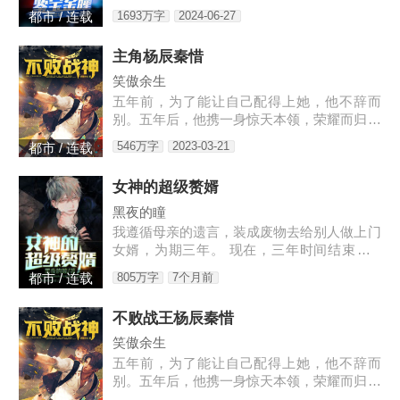
且提供无弹窗阅读，书友所发表的鉴宝神眼评
1693万字
2024-06-27
都市 / 连载
论，并不代表ABC小说网赞同或者支持鉴宝神
眼读者的观点。各位书友
主角杨辰秦惜
笑傲余生
五年前，为了能让自己配得上她，他不辞而
别。五年后，他携一身惊天本领，荣耀而归，
只是归来之时，竟发现自己多了一个女儿。3
546万字
2023-03-21
都市 / 连载
w4597-16544
女神的超级赘婿
黑夜的瞳
我遵循母亲的遗言，装成废物去给别人做上门
女婿，为期三年。 现在，三年时间结束了...
老书链接：https://www.heiyan.com/book/823
805万字
7个月前
都市 / 连载
61，等更
不败战王杨辰秦惜
笑傲余生
五年前，为了能让自己配得上她，他不辞而
别。五年后，他携一身惊天本领，荣耀而归，
只是归来之时，竟发现自己多了一个女儿。3