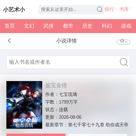
小艺术小
排行
书库
首页
玄幻
武侠
都市
历史
科幻
游戏
说
全本
书架
小说详情
首页
鉴宝金瞳
作者：
七宝琉璃
字数：
1799万字
状态：
连载
更新：
2026-08-06
最新章节：
第七千零七十九章 助你成天帝
都市言情