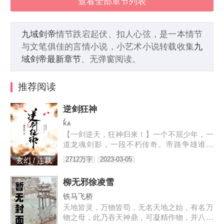
查看全部章节列表
九域剑帝
情节跌宕起伏、扣人心弦，是一本情节
与文笔俱佳的言情小说，小艺术小说转载收集
九
域剑帝最新章节
、无弹窗阅读。
推荐阅读
逆剑狂神
kͬѧ
【一剑逆天，狂神归来！】一个不屈少年，一
道龙魂剑影，一段不朽传奇。帝路争雄谁为
峰，唯我林轩傲苍生！3w471-25091
2712万字
2023-03-05
玄幻 / 连载
柳无邪徐凌雪
铁马飞桥
天地皆灵，万物皆苟，无名天地之始，有名万
物之母，此乃吞天神鼎，可凝精作物，并八荒