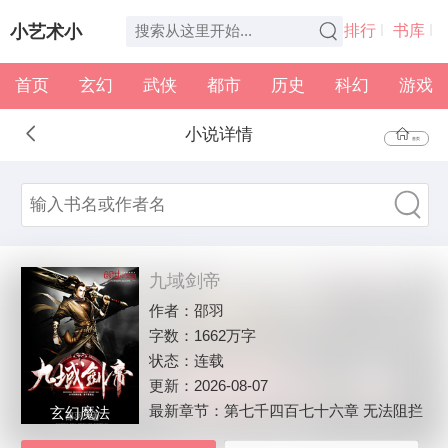
小艺术小
排行
书库
首页
玄幻
武侠
都市
历史
科幻
游戏
说
全本
书架
小说详情
首页
九域剑帝
作者：
邵羽
字数：
1662万字
状态：
连载
更新：
2026-08-07
最新章节：
第七千四百七十六章 无法阻拦
玄幻魔法