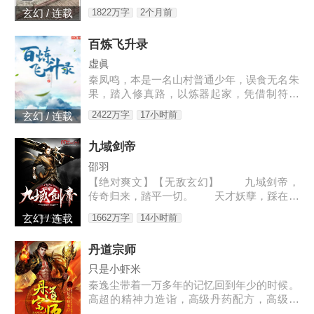
之心。得此鼎，吞四海，容八荒……一代邪
1822万字
2个月前
玄幻 / 连载
神，踏天之路！
百炼飞升录
虚眞
秦凤鸣，本是一名山村普通少年，误食无名朱
果，踏入修真路，以炼器起家，凭借制符天
赋，只身闯荡荆棘密布的修仙界，本一切都顺
2422万字
17小时前
玄幻 / 连载
利非常，但却是有一难料之事发生在了他身
上…… 本书自开
九域剑帝
邵羽
【绝对爽文】【无敌玄幻】 九域剑帝，
传奇归来，踏平一切。 天才妖孽，踩在脚
下，强者大能，挥手灭杀。 人不犯我，我
1662万字
14小时前
玄幻 / 连载
不犯人，人若犯我，灭他九族。 3w0-176
4
丹道宗师
只是小虾米
秦逸尘带着一万多年的记忆回到年少的时候。
高超的精神力造诣，高级丹药配方，高级武
技，高级秘籍，应有尽有。这一世，我不要再