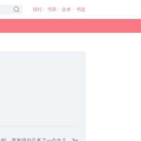
排行
书库
全本
书架
时，竟发现自己多了一个女儿。3w