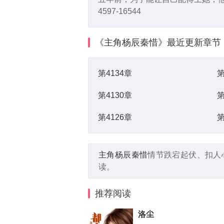
4597-16544
《主角杨辰秦惜》
最近更新章节
第4134章
第
第4130章
第
第4126章
第
主角杨辰秦惜
情节跌宕起伏、扣人
读。
推荐阅读
洛尘