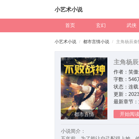
小艺术小说
首页
玄幻
武侠
小艺术小说
都市言情小说
主角杨辰秦
主角杨辰
作者：
笑傲
字数：
54
状态：
连载
更新：
2023
最新章节：
开始阅
都市言情
小说简介：
五年前，为了能让自己配得上她，