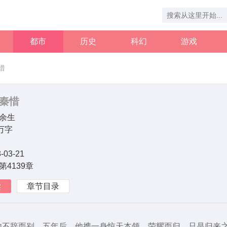
都市
历史
科幻
游戏
惜
秦惜
余生
6万字
-03-21
第4139章
读
章节目录
他不辞而别。五年后，他携一身惊天本领，荣耀而归，只是归来之