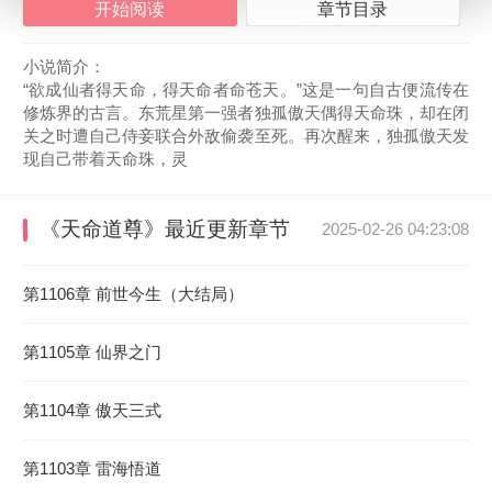
开始阅读
章节目录
小说简介：
“欲成仙者得天命，得天命者命苍天。”这是一句自古便流传在
修炼界的古言。东荒星第一强者独孤傲天偶得天命珠，却在闭
关之时遭自己侍妾联合外敌偷袭至死。再次醒来，独孤傲天发
现自己带着天命珠，灵
《天命道尊》
最近更新章节
2025-02-26 04:23:08
第1106章 前世今生（大结局）
第1105章 仙界之门
第1104章 傲天三式
第1103章 雷海悟道