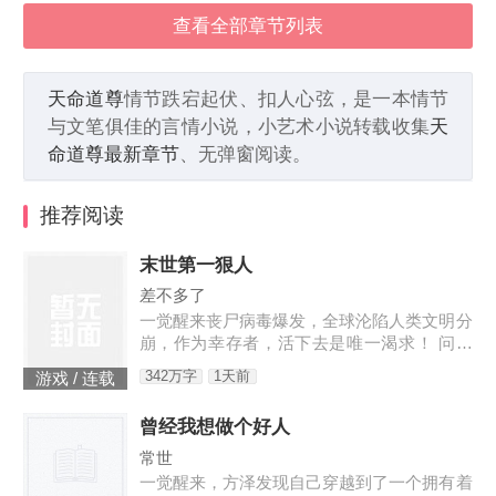
查看全部章节列表
天命道尊
情节跌宕起伏、扣人心弦，是一本情节
与文笔俱佳的言情小说，小艺术小说转载收集
天
命道尊最新章节
、无弹窗阅读。
推荐阅读
末世第一狠人
差不多了
一觉醒来丧尸病毒爆发，全球沦陷人类文明分
崩，作为幸存者，活下去是唯一渴求！ 问：
末世怎样才能活下去？答：首先要狠！【非重
342万字
1天前
游戏 / 连载
生】【轻系统】【丧尸】【末世生存】【杀伐
果断】【不圣母】
曾经我想做个好人
常世
一觉醒来，方泽发现自己穿越到了一个拥有着