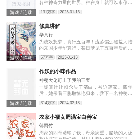
各种神奇力量的世界。种在身上就可以永葆青
春的蘑菇每分一个分身就会智商下降实力提升
131万字
2023-01-13
游戏 / 连载
的小丑可以代替主人学习锻炼，而且效果翻倍
的替身地灵…怎么说呢。这
修真讲解
华真行
为成欢想梦，真行五百年！流落偏远黑荒大陆
的东国少年华真行，某日梦见了五百年后的世
界。在那个世界上，很多国度与部族甚至已消
57万字
2023-01-13
游戏 / 连载
失于历史长河，而古老的东国迎来了强大的新
生，东方智慧焕发新的光芒
作妖的小咪作品
神秘大佬盯上了我的三宝
一场算计让顾念失了清白，被迫离家。四年
后，她带着三胞胎惊艳归来，救下一名神秘男
子。她认为救人是医生天职，却不料男子缠着
314万字
2024-02-13
游戏 / 连载
她求负责。“你救了我，我以身相许。”三胞胎
炸了，“我们不需要后爹。”神秘男子拿出亲子
农家小福女周满宝白善宝
鉴定，“乖，我是你们的亲爹。”顾念抚额，带
着三胞胎就跑路……外界传闻，商界霸主陆寒
郁雨竹
沉被一个单亲妈妈缠上了，坐等顾念被甩。殊
周家的四哥赌输了钱，母亲病重，赌场的人还
不知霸总每晚都在哄：“乖，都怀上二胎...
想让满宝卖身偿债。村里人都说周家的宝贝疙