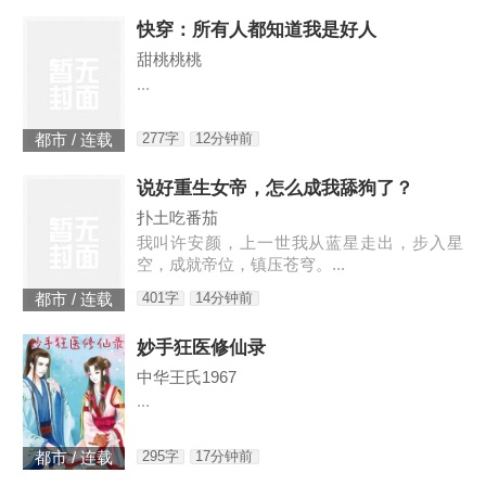
快穿：所有人都知道我是好人
甜桃桃桃
...
277字
12分钟前
都市 / 连载
说好重生女帝，怎么成我舔狗了？
扑土吃番茄
我叫许安颜，上一世我从蓝星走出，步入星
空，成就帝位，镇压苍穹。...
401字
14分钟前
都市 / 连载
妙手狂医修仙录
中华王氏1967
...
295字
17分钟前
都市 / 连载