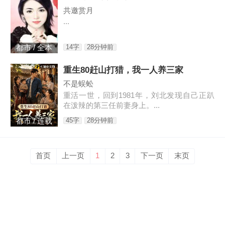
共邀赏月
...
14字
28分钟前
都市 / 全本
重生80赶山打猎，我一人养三家
不是蜈蚣
重活一世，回到1981年，刘北发现自己正趴
在泼辣的第三任前妻身上。...
45字
28分钟前
都市 / 连载
首页
上一页
1
2
3
下一页
末页