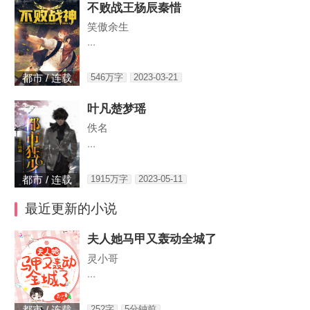
不败战王杨辰秦惜
笑傲余生
...
546万字
2023-03-21
都市 / 连载
叶凡楚梦瑶
佚名
...
1915万字
2023-05-11
都市 / 连载
最近更新的小说
夫人她马甲又轰动全城了
灵小哥
...
252字
5分钟前