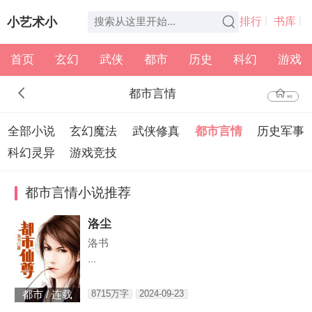
小艺术小
排行
书库
首页
玄幻
武侠
都市
历史
科幻
游戏
说
全本
书架
都市言情
首页
全部小说
玄幻魔法
武侠修真
都市言情
历史军事
科幻灵异
游戏竞技
都市言情小说推荐
洛尘
洛书
...
8715万字
2024-09-23
都市 / 连载