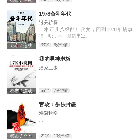
都市 / 连载
1978奋斗年代
过关斩将
一本正儿八经的年代文，回到1978年搞事
情，哦，不，是搞事业。...
33字
6分钟前
都市 / 连载
我的男神老板
潘家三少
...
55字
7分钟前
都市 / 连载
官攻：步步封疆
海深秋空
...
21字
10分钟前
都市 / 全本