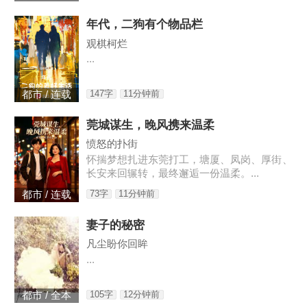
年代，二狗有个物品栏
观棋柯烂
...
147字
11分钟前
都市 / 连载
莞城谋生，晚风携来温柔
愤怒的扑街
怀揣梦想扎进东莞打工，塘厦、凤岗、厚街、
长安来回辗转，最终邂逅一份温柔。...
73字
11分钟前
都市 / 连载
妻子的秘密
凡尘盼你回眸
...
105字
12分钟前
都市 / 全本