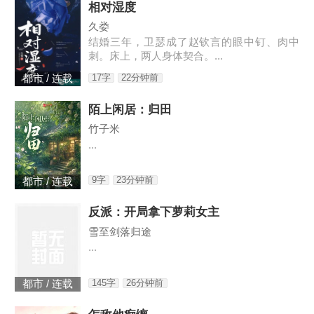
相对湿度
久娄
结婚三年，卫瑟成了赵钦言的眼中钉、肉中
刺。床上，两人身体契合。...
17字
22分钟前
都市 / 连载
陌上闲居：归田
竹子米
...
9字
23分钟前
都市 / 连载
反派：开局拿下萝莉女主
雪至剑落归途
...
145字
26分钟前
都市 / 连载