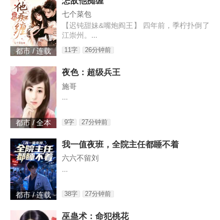
怎敌他痴缠
七个菜包
【迟钝甜妹&嘴炮阎王】 四年前，季柠扑倒了
江崇州。...
11字
26分钟前
都市 / 连载
夜色：超级兵王
施哥
...
9字
27分钟前
都市 / 全本
我一值夜班，全院主任都睡不着
六六不留刘
...
38字
27分钟前
都市 / 连载
巫蛊术：命犯桃花