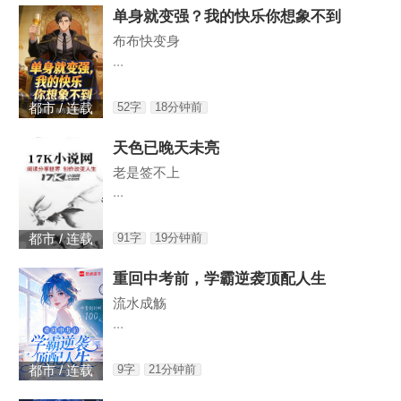
单身就变强？我的快乐你想象不到
布布快变身
...
52字
18分钟前
都市 / 连载
天色已晚天未亮
老是签不上
...
91字
19分钟前
都市 / 连载
重回中考前，学霸逆袭顶配人生
流水成觞
...
9字
21分钟前
都市 / 连载