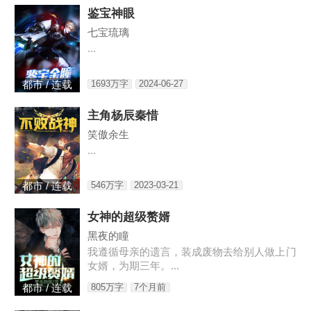
鉴宝神眼
七宝琉璃
...
1693万字
2024-06-27
都市 / 连载
主角杨辰秦惜
笑傲余生
...
546万字
2023-03-21
都市 / 连载
女神的超级赘婿
黑夜的瞳
我遵循母亲的遗言，装成废物去给别人做上门
女婿，为期三年。...
805万字
7个月前
都市 / 连载