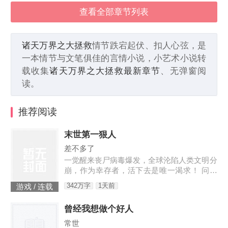
查看全部章节列表
诸天万界之大拯救
情节跌宕起伏、扣人心弦，是
一本情节与文笔俱佳的言情小说，小艺术小说转
载收集
诸天万界之大拯救最新章节
、无弹窗阅
读。
推荐阅读
末世第一狠人
差不多了
一觉醒来丧尸病毒爆发，全球沦陷人类文明分
崩，作为幸存者，活下去是唯一渴求！ 问：
末世怎样才能活下去？答：首先要狠！【非重
342万字
1天前
游戏 / 连载
生】【轻系统】【丧尸】【末世生存】【杀伐
果断】【不圣母】
曾经我想做个好人
常世