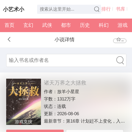
小艺术小
排行
书库
首页
玄幻
武侠
都市
历史
科幻
游戏
说
全本
书架
小说详情
首页
诸天万界之大拯救
作者：
放羊小星星
字数：
1312万字
状态：
连载
更新：
2026-08-06
最新章节：
第16章 计划赶不上变化，入职！
游戏竞技