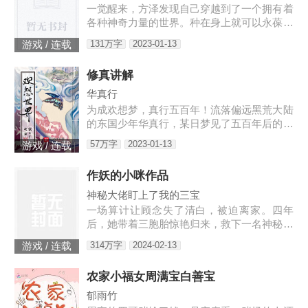
一觉醒来，方泽发现自己穿越到了一个拥有着
各种神奇力量的世界。种在身上就可以永葆青
春的蘑菇每分一个分身就会智商下降实力提升
131万字
2023-01-13
游戏 / 连载
的小丑可以代替主人学习锻炼，而且效果翻倍
的替身地灵…怎么说呢。这
修真讲解
华真行
为成欢想梦，真行五百年！流落偏远黑荒大陆
的东国少年华真行，某日梦见了五百年后的世
界。在那个世界上，很多国度与部族甚至已消
57万字
2023-01-13
游戏 / 连载
失于历史长河，而古老的东国迎来了强大的新
生，东方智慧焕发新的光芒
作妖的小咪作品
神秘大佬盯上了我的三宝
一场算计让顾念失了清白，被迫离家。四年
后，她带着三胞胎惊艳归来，救下一名神秘男
子。她认为救人是医生天职，却不料男子缠着
314万字
2024-02-13
游戏 / 连载
她求负责。“你救了我，我以身相许。”三胞胎
炸了，“我们不需要后爹。”神秘男子拿出亲子
农家小福女周满宝白善宝
鉴定，“乖，我是你们的亲爹。”顾念抚额，带
着三胞胎就跑路……外界传闻，商界霸主陆寒
郁雨竹
沉被一个单亲妈妈缠上了，坐等顾念被甩。殊