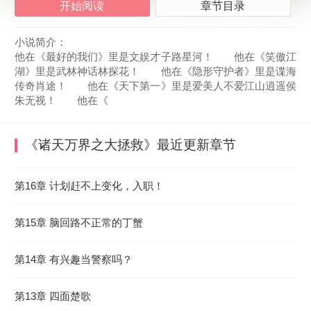
开始阅读
章节目录
小说简介：
他在《最好的我们》里是文娱才子路星河！ 他在《笑傲江
湖》里是武林神话林探花！ 他在《隐形守护者》里是谍海
传奇肖途！ 他在《天下第一》里是爱美人不爱江山逍遥侯
朱无视！ 他在《
《诸天万界之大拯救》
最近更新章节
2026-08-06 02:33:41
第16章 计划赶不上变化，入职！
第15章 脑回路不正常的丁蟹
第14章 有兴趣当警察吗？
第13章 四面楚歌