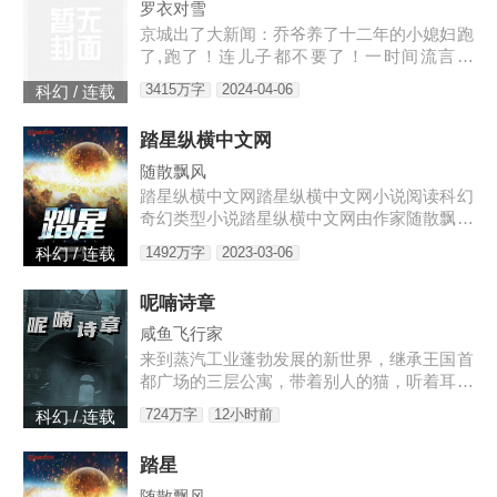
罗衣对雪
京城出了大新闻：乔爷养了十二年的小媳妇跑
了,跑了！连儿子都不要了！一时间流言四
起：听说是乔爷技术差时间短、夫妻生活不和
3415万字
2024-04-06
科幻 / 连载
谐；听说是小媳妇和别人好上了；听说是儿子
太丑。某天,小奶娃找到了叶佳期,委屈巴巴：
踏星纵横中文网
七七,爸爸说我是宠物店买的。宠物店怎么能
买到这么漂亮的儿子。叶佳期呵呵笑,明明
随散飘风
是……摸奖中的。小奶娃望天：……某禽兽翻
踏星纵横中文网踏星纵横中文网小说阅读科幻
身而上：我喜欢天天摸奖。叶佳期怒：乔斯
奇幻类型小说踏星纵横中文网由作家随散飘风
年,出去！十八岁那年,叶佳期进了乔爷的浴室
创作踏星最新章节由网友提供，《踏星》情节
1492万字
2023-03-06
科幻 / 连载
跌宕起伏、扣人心弦，是一本情节与文笔俱佳
的科幻小说，免费提供踏星
呢喃诗章
咸鱼飞行家
来到蒸汽工业蓬勃发展的新世界，继承王国首
都广场的三层公寓，带着别人的猫，听着耳边
的呢喃之语，去见证这个诡秘而离奇的时代。
724万字
12小时前
科幻 / 连载
第六纪元的史诗即将开始，帷幕后，被选中者
将要踏入传说。旧神、遗物
踏星
随散飘风