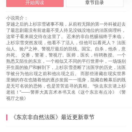
开始阅读
章节目录
小说简介：
穿越之后的上杉宗雪诸事不顺，从前程无限的第一外科被赶去
了最悲剧最没有前途最不受人待见没钱没地位的法医病理科，
这辈子看来就交待在这里了。 迟来的非自然赐福终于来临，
上杉宗雪突然发现，他看不了活人，但他可以看死人？ 法医
仙人、验尸之神、警视厅最后的防线、国宝。自杀，他杀，意
外死。 交番，警署，警视厅。医师，医长，特聘教授。一个
熟悉又陌生的东京，一个相似又不同的平行世界中，一场场别
开生面的验尸和解剖下，上杉宗雪垄断了法医学的历史，法医
学被分为他出现之前和他出现之后。 而那些潜藏在现实世界
里侧的存在也随着他的逐步发掘一一现身，隐藏在帷幕后的既
是无可名状的恐怖，也是苦苦追寻的真相。 “快去东京请上杉
老祖！”——警界大真言术本书又名《这个东京有点冷》《警
视厅之狼》
《东京非自然法医》
最近更新章节
2026-08-08 04:19:21