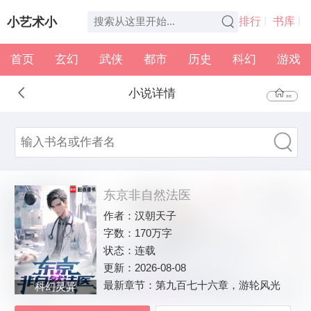
小艺术小
排行
书库
首页
玄幻
武侠
都市
历史
科幻
游戏
说
全本
书架
小说详情
首页
东京非自然法医
作者：
汉朝天子
字数：
170万字
状态：
连载
更新：
2026-08-08
最新章节：
第九百七十六章，游轮风光
科幻灵异