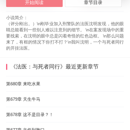
开始阅读
章节目录
小说简介：
（评分刚出。）\n刚毕业加入刑警队的法医沈明发现，他的眼
睛总能看到一些别人难以注意到的细节。 \n在案发现场中的重
要线索，在沈明的眼中总是闪着奇怪的红色边框。 \n那么问题
来了，有框的情况下你打不打？\n我叫沈明，一个与死者同行
的开挂法医。
《法医：与死者同行》
最近更新章节
2026-08-08 06:12:47
第680章 来吃水果
第679章 天生牛马
第678章 这不是目录？！
第677章 文件到胸口