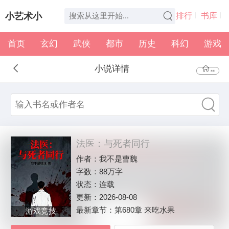
小艺术小
排行
书库
首页
玄幻
武侠
都市
历史
科幻
游戏
说
全本
书架
小说详情
首页
法医：与死者同行
作者：
我不是曹魏
字数：
88万字
状态：
连载
更新：
2026-08-08
最新章节：
第680章 来吃水果
游戏竞技