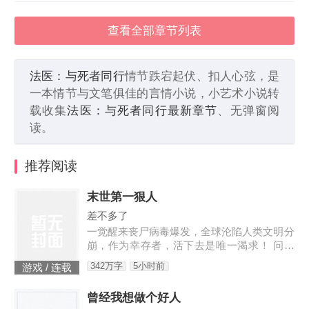
查看全部章节列表
法医：与死者同行
情节跌宕起伏、扣人心弦，是
一本情节与文笔俱佳的言情小说，小艺术小说转
载收集
法医：与死者同行最新章节
、无弹窗阅
读。
推荐阅读
末世第一狠人
差不多了
一觉醒来丧尸病毒爆发，全球沦陷人类文明分
崩，作为幸存者，活下去是唯一渴求！ 问：
末世怎样才能活下去？答：首先要狠！【非重
342万字
5小时前
游戏 / 连载
生】【轻系统】【丧尸】【末世生存】【杀伐
果断】【不圣母】
曾经我想做个好人