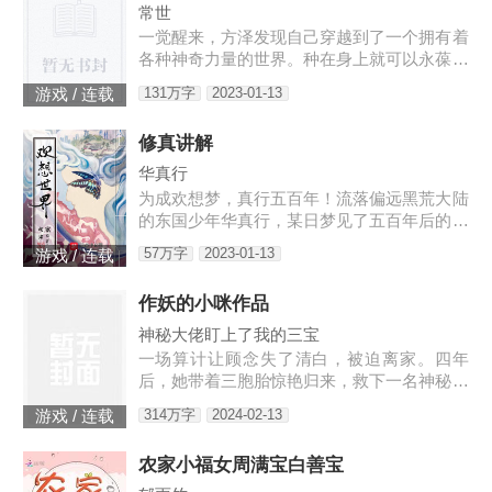
常世
一觉醒来，方泽发现自己穿越到了一个拥有着
各种神奇力量的世界。种在身上就可以永葆青
春的蘑菇每分一个分身就会智商下降实力提升
131万字
2023-01-13
游戏 / 连载
的小丑可以代替主人学习锻炼，而且效果翻倍
的替身地灵…怎么说呢。这
修真讲解
华真行
为成欢想梦，真行五百年！流落偏远黑荒大陆
的东国少年华真行，某日梦见了五百年后的世
界。在那个世界上，很多国度与部族甚至已消
57万字
2023-01-13
游戏 / 连载
失于历史长河，而古老的东国迎来了强大的新
生，东方智慧焕发新的光芒
作妖的小咪作品
神秘大佬盯上了我的三宝
一场算计让顾念失了清白，被迫离家。四年
后，她带着三胞胎惊艳归来，救下一名神秘男
子。她认为救人是医生天职，却不料男子缠着
314万字
2024-02-13
游戏 / 连载
她求负责。“你救了我，我以身相许。”三胞胎
炸了，“我们不需要后爹。”神秘男子拿出亲子
农家小福女周满宝白善宝
鉴定，“乖，我是你们的亲爹。”顾念抚额，带
着三胞胎就跑路……外界传闻，商界霸主陆寒