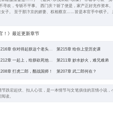
刀不寻欢，专斩不平事。 西门庆？斩了便是，家产正好充作资本
女子。 至于那汴京的娇妻、权相蔡京……皆是本官手中棋子。
官！》
最近更新章节
第216章 你对得起朕这个老头子吗？
第215章 给你上堂历史课
第212章 一起上，给朕砍死他们！
第211章 妙水妙火，难兄难弟
208章 打虎二郎，酣战国师！
第207章 武二郎何在？
情节跌宕起伏、扣人心弦，是一本情节与文笔俱佳的言情小说，
窗阅读。