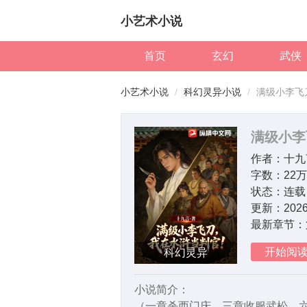
小艺术小说
首页
玄幻
武侠
小艺术小说
科幻灵异小说
满级小李飞
满级小李
作者：
十九
字数：
22
状态：
连载
更新：
2026
最新章节：
开始阅
科幻灵异
小说简介：
（一章杀西门庆，三章收服武松，六