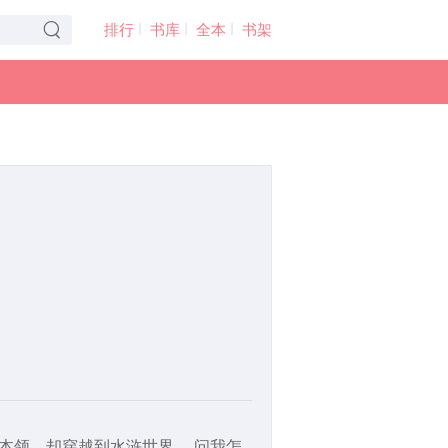
排行
书库
全本
书架
本领，却穿越到水浒世界。 问我怎