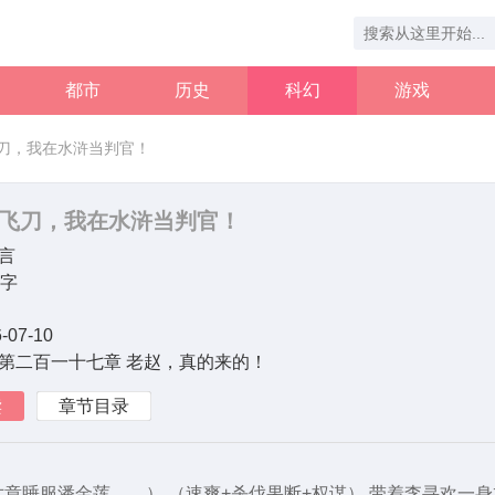
都市
历史
科幻
游戏
刀，我在水浒当判官！
飞刀，我在水浒当判官！
言
万字
-07-10
第二百一十七章 老赵，真的来的！
读
章节目录
章睡服潘金莲……） （速爽+杀伐果断+权谋） 带着李寻欢一身