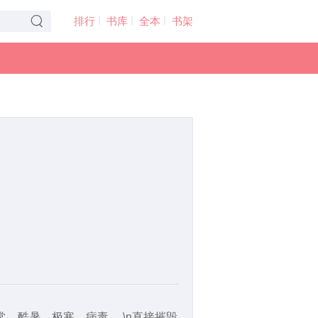
排行
书库
全本
书架
常，酷暑，极寒，病毒。 \n直接摧毁