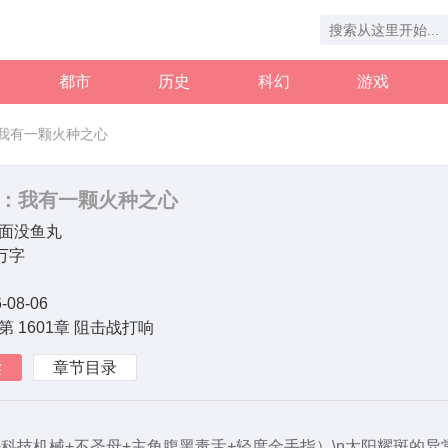
都市
历史
科幻
游戏
我有一颗火种之心
：我有一颗火种之心
面没鱼丸
7万字
-08-06
第 1601章 阻击战打响
读
章节目录
+科技机械+不圣母+主角腹黑毒舌+轻度金手指）\n太阳耀斑的异