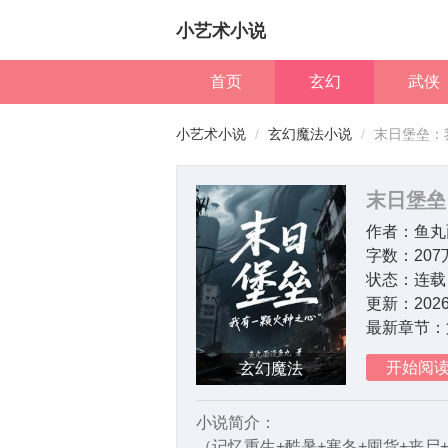
小艺术小说
首页
玄幻
武侠
小艺术小说
玄幻魔法小说
末日堡垒：
末日堡垒
作者：
鱼丸
字数：
20
状态：
连载
更新：
2026
最新章节：
开始阅
玄幻魔法
小说简介：
（记忆重生+酷暑+寒冬+囤货+丧尸