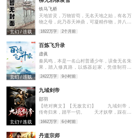
柳无邪徐凌雪
铁马飞桥
天地皆灵，万物皆苟，无名天地之始，有名万
物之母，此乃吞天神鼎，可凝精作物，并八荒
之心。得此鼎，吞四海，容八荒……一代邪
1822万字
2个月前
玄幻 / 连载
神，踏天之路！
百炼飞升录
虚眞
秦凤鸣，本是一名山村普通少年，误食无名朱
果，踏入修真路，以炼器起家，凭借制符天
赋，只身闯荡荆棘密布的修仙界，本一切都顺
2422万字
9小时前
玄幻 / 连载
利非常，但却是有一难料之事发生在了他身
上…… 本书自开
九域剑帝
邵羽
【绝对爽文】【无敌玄幻】 九域剑帝，
传奇归来，踏平一切。 天才妖孽，踩在脚
下，强者大能，挥手灭杀。 人不犯我，我
1662万字
6小时前
玄幻 / 连载
不犯人，人若犯我，灭他九族。 3w0-176
4
丹道宗师