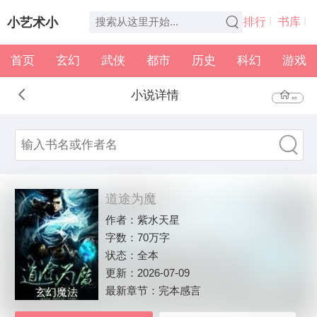
小艺术小
排行
书库
首页
玄幻
武侠
都市
历史
科幻
游戏
说
全本
书架
小说详情
首页
道途为魔
作者：
紫水天星
字数：
70万字
状态：
全本
更新：
2026-07-09
最新章节：
完本感言
玄幻魔法