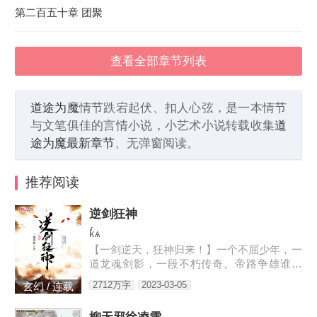
第二百五十章 团聚
查看全部章节列表
道途为魔
情节跌宕起伏、扣人心弦，是一本情节
与文笔俱佳的言情小说，小艺术小说转载收集
道
途为魔最新章节
、无弹窗阅读。
推荐阅读
逆剑狂神
kͬѧ
【一剑逆天，狂神归来！】一个不屈少年，一
道龙魂剑影，一段不朽传奇。帝路争雄谁为
峰，唯我林轩傲苍生！3w471-25091
2712万字
2023-03-05
玄幻 / 连载