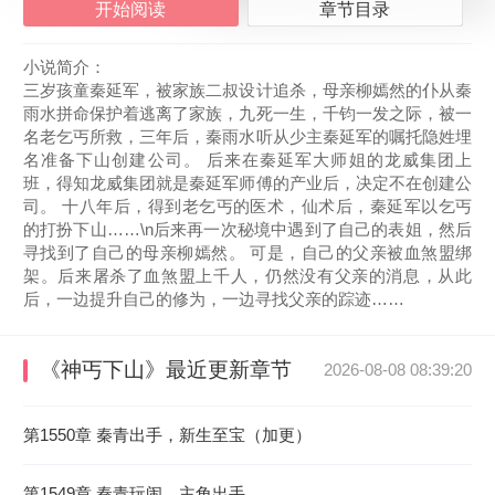
开始阅读
章节目录
小说简介：
三岁孩童秦延军，被家族二叔设计追杀，母亲柳嫣然的仆从秦
雨水拼命保护着逃离了家族，九死一生，千钧一发之际，被一
名老乞丐所救，三年后，秦雨水听从少主秦延军的嘱托隐姓埋
名准备下山创建公司。 后来在秦延军大师姐的龙威集团上
班，得知龙威集团就是秦延军师傅的产业后，决定不在创建公
司。 十八年后，得到老乞丐的医术，仙术后，秦延军以乞丐
的打扮下山……\n后来再一次秘境中遇到了自己的表姐，然后
寻找到了自己的母亲柳嫣然。 可是，自己的父亲被血煞盟绑
架。后来屠杀了血煞盟上千人，仍然没有父亲的消息，从此
后，一边提升自己的修为，一边寻找父亲的踪迹……
《神丐下山》
最近更新章节
2026-08-08 08:39:20
第1550章 秦青出手，新生至宝（加更）
第1549章 秦青玩闹，主角出手