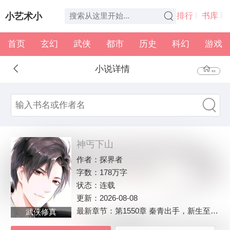
小艺术小
排行
书库
首页
玄幻
武侠
都市
历史
科幻
游戏
说
全本
书架
小说详情
首页
神丐下山
作者：
探界者
字数：
178万字
状态：
连载
更新：
2026-08-08
最新章节：
第1550章 秦青出手，新生至宝（加更）
武侠修真