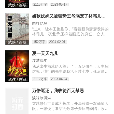
给人养成血衣小鬼害人的。外婆为了救我，给
2115万字
2023-05-17
武侠 / 连载
我娶了童养媳，让我过起了安生日子，虽然后
来我发现媳妇姐姐不是人…
娇软奴婢又被强势王爷溺宠了林霜儿夜北承
雨打琵琶
“过来，让本王抱抱你。”看着眼前瑟瑟发抖的
林霜儿，夜北承压抑着眼底的疯狂。众人皆
知，大宋的战神王爷清冷寡欲，不近女色，偏
152万字
2024-02-01
武侠 / 连载
偏宠幸了一个婢女，还当宝贝似的捧在手心。
林霜儿出生贫寒，生来就是贱命，她知道自己
夏一天天九儿
不该沉迷于主子的宠爱。可这位主子，替她撑
腰，在她面前屈尊降贵，还给了她独一无二的
浮梦流年
偏宠。林霜儿泥足深陷，心里眼里都只容得下
我从出生前就给人算计了，五阴俱全，天生招
他。可是后来，主子带回一个姑娘，那姑娘
厉鬼，懂行的先生说我活不过七岁，死后是要
长...
给人养成血衣小鬼害人的。外婆为了救我，给
2112万字
2023-04-24
武侠 / 连载
我娶了童养媳，让我过起了安生日子，虽然后
来我发现媳妇姐姐不是人…
万倍返还，我收徒百无禁忌
淡味冰淇淋
穿越修仙世界成为长老，开局获得一双仙师天
眼，一眼便可看穿无数弟子资质与缺陷；收徒
圣阶资质弟子，获得万倍返还体质，徒弟修炼