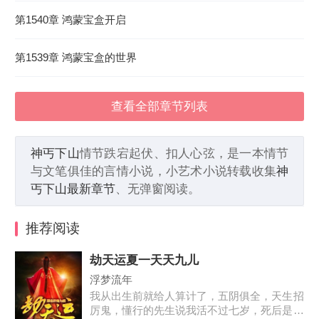
第1540章 鸿蒙宝盒开启
第1539章 鸿蒙宝盒的世界
查看全部章节列表
神丐下山
情节跌宕起伏、扣人心弦，是一本情节
与文笔俱佳的言情小说，小艺术小说转载收集
神
丐下山最新章节
、无弹窗阅读。
推荐阅读
劫天运夏一天天九儿
浮梦流年
我从出生前就给人算计了，五阴俱全，天生招
厉鬼，懂行的先生说我活不过七岁，死后是要