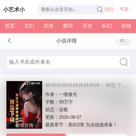
小艺术小
排行
书库
首页
玄幻
武侠
都市
历史
科幻
游戏
说
全本
书架
小说详情
首页
神神神神神神神神神神！神医下山！
作者：
一缕微光
字数：
99万字
状态：
连载
更新：
2026-08-07
最新章节：
第822章 为决战做准备！
都市言情