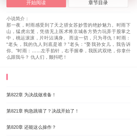
开始阅读
章节目录
小说简介：
那一夜，时雨感受到了天之骄女苏妙雪的绝妙魅力。时雨下
山，猛虎出笼，凭借无上医术将京城各方势力玩弄于股掌之
中，桃运滚滚，片叶沾满身。 而这一切，只为寻仇！时雨：
“老头，我的仇人到底是谁？”老头：“娶我孙女儿，我告诉
你。”时雨：……左手掐针，右手握拳，我医武双绝，你拿什
么跟我斗？ 仇人们，颤抖吧！
《神神神神神神神神神神！神医下山！》
最近更
新章节
第822章 为决战做准备！
2026-08-07 02:19:28
第821章 狗急跳墙了？决战开始了！
第820章 还能这么操作？