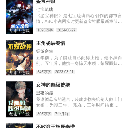
鉴宝神眼
七宝琉璃
《鉴宝神眼》是七宝琉璃精心创作的都市言
情，ABC小说网实时更新鉴宝神眼最新章节并
且提供无弹窗阅读，书友所发表的鉴宝神眼评
1693万字
2024-06-27
都市 / 连载
论，并不代表ABC小说网赞同或者支持鉴宝神
眼读者的观点。各位书友
主角杨辰秦惜
笑傲余生
五年前，为了能让自己配得上她，他不辞而
别。五年后，他携一身惊天本领，荣耀而归，
只是归来之时，竟发现自己多了一个女儿。3
546万字
2023-03-21
都市 / 连载
w4597-16544
女神的超级赘婿
黑夜的瞳
我遵循母亲的遗言，装成废物去给别人做上门
女婿，为期三年。 现在，三年时间结束了...
老书链接：https://www.heiyan.com/book/823
805万字
7个月前
都市 / 连载
61，等更
不败战王杨辰秦惜