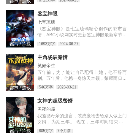
8715万字
2024-09-23
都市 / 连载
鉴宝神眼
七宝琉璃
《鉴宝神眼》是七宝琉璃精心创作的都市言
情，ABC小说网实时更新鉴宝神眼最新章节并
且提供无弹窗阅读，书友所发表的鉴宝神眼评
1693万字
2024-06-27
都市 / 连载
论，并不代表ABC小说网赞同或者支持鉴宝神
眼读者的观点。各位书友
主角杨辰秦惜
笑傲余生
五年前，为了能让自己配得上她，他不辞而
别。五年后，他携一身惊天本领，荣耀而归，
只是归来之时，竟发现自己多了一个女儿。3
546万字
2023-03-21
都市 / 连载
w4597-16544
女神的超级赘婿
黑夜的瞳
我遵循母亲的遗言，装成废物去给别人做上门
女婿，为期三年。 现在，三年时间结束了...
老书链接：https://www.heiyan.com/book/823
805万字
7个月前
都市 / 连载