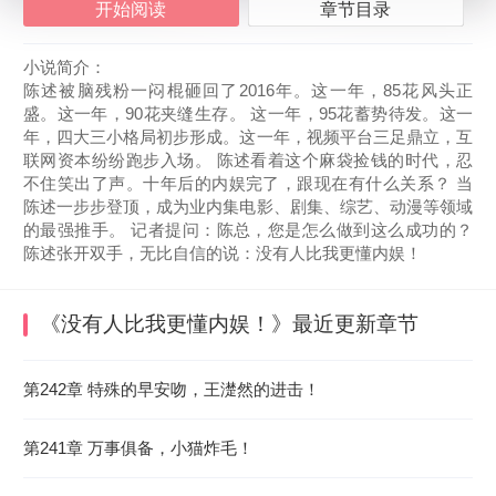
开始阅读
章节目录
小说简介：
陈述被脑残粉一闷棍砸回了2016年。这一年，85花风头正
盛。这一年，90花夹缝生存。 这一年，95花蓄势待发。这一
年，四大三小格局初步形成。这一年，视频平台三足鼎立，互
联网资本纷纷跑步入场。 陈述看着这个麻袋捡钱的时代，忍
不住笑出了声。十年后的内娱完了，跟现在有什么关系？ 当
陈述一步步登顶，成为业内集电影、剧集、综艺、动漫等领域
的最强推手。 记者提问：陈总，您是怎么做到这么成功的？
陈述张开双手，无比自信的说：没有人比我更懂内娱！
《没有人比我更懂内娱！》
最近更新章节
2026-08-08 10:40:24
第242章 特殊的早安吻，王濋然的进击！
第241章 万事俱备，小猫炸毛！