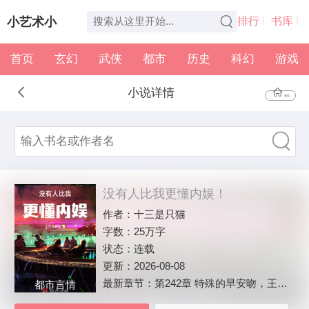
小艺术小
排行
书库
首页
玄幻
武侠
都市
历史
科幻
游戏
说
全本
书架
小说详情
首页
没有人比我更懂内娱！
作者：
十三是只猫
字数：
25万字
状态：
连载
更新：
2026-08-08
最新章节：
第242章 特殊的早安吻，王濋然的进击！
都市言情