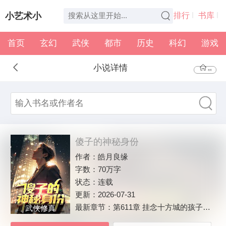
小艺术小
排行
书库
首页
玄幻
武侠
都市
历史
科幻
游戏
说
全本
书架
小说详情
首页
傻子的神秘身份
作者：
皓月良缘
字数：
70万字
状态：
连载
更新：
2026-07-31
最新章节：
第611章 挂念十方城的孩子（大结局）
武侠修真