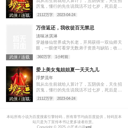
我从出生前就给人算计了，五阴俱全，天生招
他。可是后来，主子带回一个姑娘，那姑娘
厉鬼，懂行的先生说我活不过七岁，死后是要
长...
给人养成血衣小鬼害人的。外婆为了救我，给
2112万字
2023-04-24
武侠 / 连载
我娶了童养媳，让我过起了安生日子，虽然后
来我发现媳妇姐姐不是人…
万倍返还，我收徒百无禁忌
淡味冰淇淋
穿越修仙世界成为长老，开局获得一双仙师天
眼，一眼便可看穿无数弟子资质与缺陷；收徒
圣阶资质弟子，获得万倍返还体质，徒弟修炼
360万字
1小时前
武侠 / 连载
我越强。 自此，张云开启了一条收徒养徒之
路…… “你培养徒弟修为从炼气期突破，获得
爱上美女鬼姐姐夏一天天九儿
百倍返还，你突破到了筑基期巅峰！” “你培养
徒弟修为从筑基期突破，获得千倍返还，你突
浮梦流年
破到了金丹期巅峰！” “你培养徒弟修为从金丹
我从出生前就给人算计了，五阴俱全，天生招
期突破，获得万倍返还，你突破到了元婴期巅
厉鬼，懂行的先生说我活不过七岁，死后是要
峰！”【书友群：790924
给人养成血衣小鬼害人的。外婆为了救我，给
2112万字
2023-04-24
武侠 / 连载
我娶了童养媳，让我过起了安生日子，虽然后
来我发现媳妇姐姐不是人…
本站所有小说为百度搜索引擎转码，所有章节均由百度提供，转码至本
站只是为了宣传本书让更多读者欣赏。
Copyright © 2025 小艺术小说
xml