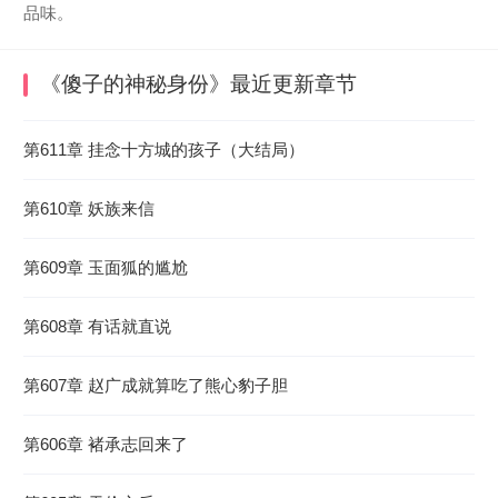
品味。
《傻子的神秘身份》
最近更新章节
2026-07-31 09:14:22
第611章 挂念十方城的孩子（大结局）
第610章 妖族来信
第609章 玉面狐的尴尬
第608章 有话就直说
第607章 赵广成就算吃了熊心豹子胆
第606章 褚承志回来了