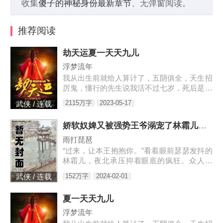
收集
傻子的神秘身份最新章节
、无弹窗阅读。
推荐阅读
劫天运夏一天天九儿
浮梦流年
我从出生前就给人算计了，五阴俱全，天生招
厉鬼，懂行的先生说我活不过七岁，死后是要
给人养成血衣小鬼害人的。外婆为了救我，给
2115万字
2023-05-17
武侠 / 连载
我娶了童养媳，让我过起了安生日子，虽然后
来我发现媳妇姐姐不是人…
娇软奴婢又被强势王爷溺宠了林霜儿夜北承
雨打琵琶
“过来，让本王抱抱你。”看着眼前瑟瑟发抖的
林霜儿，夜北承压抑着眼底的疯狂。众人皆
知，大宋的战神王爷清冷寡欲，不近女色，偏
152万字
2024-02-01
武侠 / 连载
偏宠幸了一个婢女，还当宝贝似的捧在手心。
林霜儿出生贫寒，生来就是贱命，她知道自己
夏一天天九儿
不该沉迷于主子的宠爱。可这位主子，替她撑
腰，在她面前屈尊降贵，还给了她独一无二的
浮梦流年
偏宠。林霜儿泥足深陷，心里眼里都只容得下