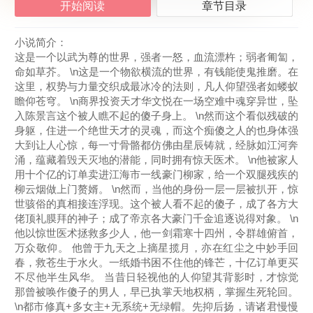
开始阅读
章节目录
小说简介：
这是一个以武为尊的世界，强者一怒，血流漂杵；弱者匍匐，
命如草芥。 \n这是一个物欲横流的世界，有钱能使鬼推磨。在
这里，权势与力量交织成最冰冷的法则，凡人仰望强者如蝼蚁
瞻仰苍穹。 \n商界投资天才华文悦在一场空难中魂穿异世，坠
入陈景言这个被人瞧不起的傻子身上。 \n然而这个看似残破的
身躯，住进一个绝世天才的灵魂，而这个痴傻之人的也身体强
大到让人心惊，每一寸骨骼都仿佛由星辰铸就，经脉如江河奔
涌，蕴藏着毁天灭地的潜能，同时拥有惊天医术。 \n他被家人
用十个亿的订单卖进江海市一线豪门柳家，给一个双腿残疾的
柳云烟做上门赘婿。 \n然而，当他的身份一层一层被扒开，惊
世骇俗的真相接连浮现。这个被人看不起的傻子，成了各方大
佬顶礼膜拜的神子；成了帝京各大豪门千金追逐说得对象。 \n
他以惊世医术拯救多少人，他一剑霜寒十四州，令群雄俯首，
万众敬仰。 他曾于九天之上摘星揽月，亦在红尘之中妙手回
春，救苍生于水火。一纸婚书困不住他的锋芒，十亿订单更买
不尽他半生风华。 当昔日轻视他的人仰望其背影时，才惊觉
那曾被唤作傻子的男人，早已执掌天地权柄，掌握生死轮回。
\n都市修真+多女主+无系统+无绿帽。先抑后扬，请诸君慢慢